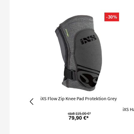
-30%
iXS Flow Zip Knee Pad Protektion Grey
iXS H
115,00 €*
79,90 €*