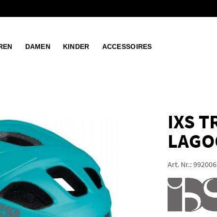
REN
DAMEN
KINDER
ACCESSOIRES
IXS T
LAGO
Art. Nr.:
992006