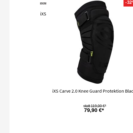
-3
iXS
iXS Carve 2.0 Knee Guard Protektion Bla
119,00 €*
79,90 €*