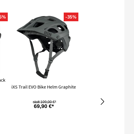
35%
-35%
ack
iXS Trail EVO Bike Helm Graphite
109,00 €*
69,90 €*