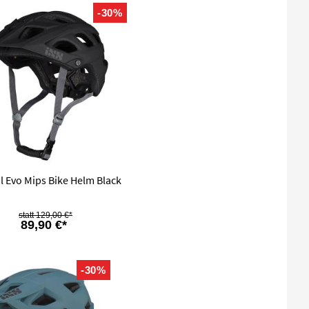
-30%
il Evo Mips Bike Helm Black
129,00 €*
89,90 €*
-30%