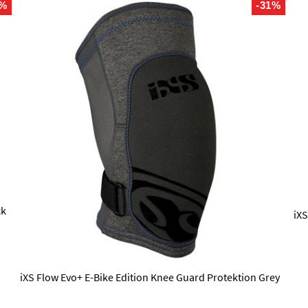
2%
-31%
ck
iXS
iXS Flow Evo+ E-Bike Edition Knee Guard Protektion Grey