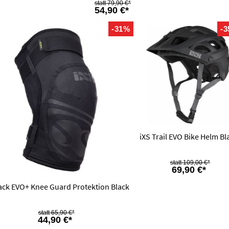
79,90 €*
54,90 €*
-31%
-
iXS Trail EVO Bike Helm Bl
109,00 €*
69,90 €*
ack EVO+ Knee Guard Protektion Black
65,90 €*
44,90 €*