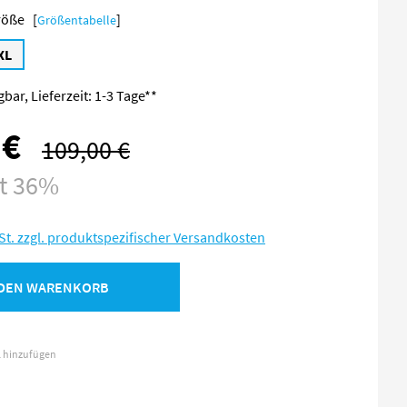
Größe [
]
Größentabelle
XL
bar, Lieferzeit: 1-3 Tage**
 €
109,00 €
Regulärer Preis:
st 36%
St. zzgl. produktspezifischer Versandkosten
 DEN WARENKORB
l hinzufügen