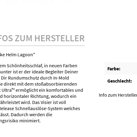
FOS ZUM HERSTELLER
Bike Helm Lagoon"
nem Schönheitsschlaf, in neuen Farben
Farbe:
ter ist er der ideale Begleiter Deiner
et Dir Rundumschutz durch In-Mold
Geschlecht:
le direkt mit dem stoßabsorbierenden
t Ultra™ ermöglicht ein komfortables und
Info zum Herstelle
nd horizontaler Richtung, wodurch ein
leistet wird. Das Visier ist voll
 Release Schnellauslöse-System welches
lässt. Dadurch werden die
gsrisiko minimiert.