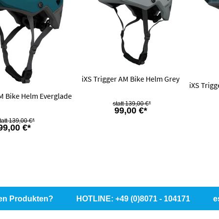
iXS Trigger AM Bike Helm Grey
iXS Trig
AM Bike Helm Everglade
139,00 €*
99,00 €*
139,00 €*
99,00 €*
en Produkten?
HOTLINE: +49 (0)8071 - 104171
e