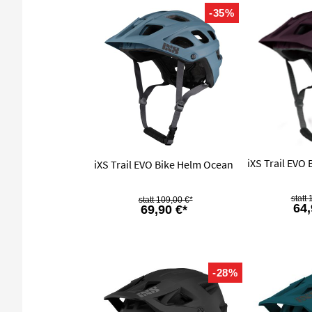
-35%
iXS Trail EVO 
iXS Trail EVO Bike Helm Ocean
109,00 €*
64,
69,90 €*
-28%