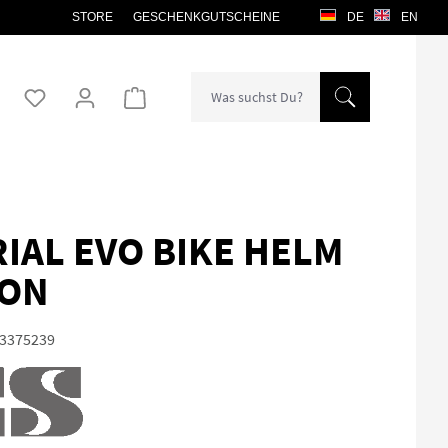
STORE
GESCHENKGUTSCHEINE
DE
EN
Warenkorb enthält 0 Positionen. Der Gesamtw
RIAL EVO BIKE HELM
ON
3375239