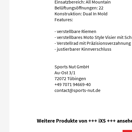
Einsatzbereich: All Mountain
Belüftungsöffnungen: 22
Konstruktion: Dual In Mold
Features:
- verstellbare Riemen
- verstellbares Moto Style Visier mit Sc
- Verstellrad mit Präzisionsverzahnung
- justierbarer Kinnverschluss
Sports Nut GmbH
Au-Ost 3/1
72072 Tübingen
+49 7071 94669-40
contact@sports-nut.de
Produktgalerie überspringen
Weitere Produkte von +++ iXS +++ anseh