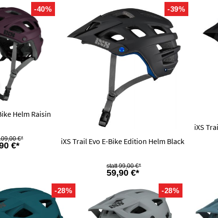
-40%
-39%
Bike Helm Raisin
iXS Tra
109,00 €*
iXS Trail Evo E-Bike Edition Helm Black
90 €*
99,00 €*
59,90 €*
-28%
-28%