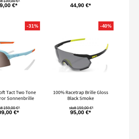
139,00 €*
9,00 €*
44,90 €*
-31%
-40%
oft Tact Two Tone
100% Racetrap Brille Gloss
ror Sonnenbrille
Black Smoke
159,00 €*
159,00 €*
09,00 €*
95,00 €*