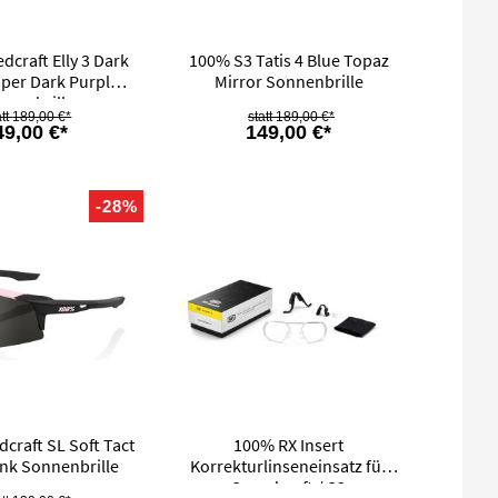
craft Elly 3 Dark
100% S3 Tatis 4 Blue Topaz
iper Dark Purple
Mirror Sonnenbrille
nnenbrille
189,00 €*
189,00 €*
49,00 €*
149,00 €*
-28%
craft SL Soft Tact
100% RX Insert
ink Sonnenbrille
Korrekturlinseneinsatz für
Speedcraft / S3