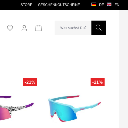
STORE
GESCHENKGUTSCHEINE
DE
EN
Warenkorb enthält 0 Positionen. Der Gesamtw
-21%
-21%