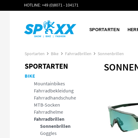
HOTLINE:
+49 (0)8071 - 104171
 Hauptinhalt springen
Zur Suche springen
Zur Hauptnavigation springen
SPORTARTEN
HER
Sportarten
Bike
Fahrradbrillen
Sonnenbrillen
SONNE
SPORTARTEN
BIKE
Mountainbikes
Fahrradbekleidung
Fahrradhandschuhe
MTB-Socken
Fahrradhelme
Fahrradbrillen
Sonnenbrillen
Goggles