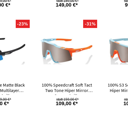
9,00 €*
189,00 €*
00 €*
149,00 €*
9
-23%
-31%
e Matte Black
100% Speedcraft Soft Tact
100% S3 S
 Multilayer
Two Tone Hiper Mirror
Hiper Mir
brille
Sonnenbrille
9,00 €*
159,00 €*
0 €*
109,00 €*
1