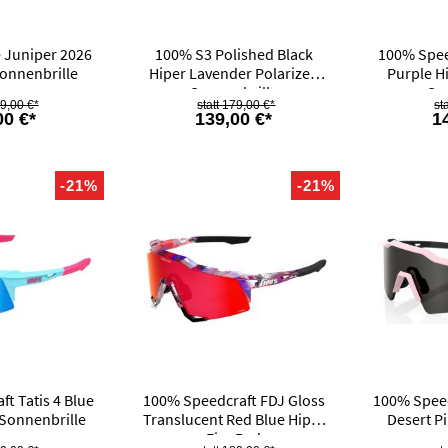
 Juniper 2026
100% S3 Polished Black
100% Speed
Sonnenbrille
Hiper Lavender Polarized
Purple H
Sonnenbrille
So
9,00 €*
179,00 €*
00 €*
139,00 €*
1
-21%
-21%
t Tatis 4 Blue
100% Speedcraft FDJ Gloss
100% Speed
 Sonnenbrille
Translucent Red Blue Hiper
Desert P
Fire Red