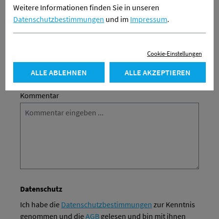
Weitere Informationen finden Sie in unseren
Datenschutzbestimmungen
und im
Impressum
.
Vertragsnummer (Bestellnummer,
Abonnementnummer, ...)
*
Cookie-Einstellungen
ALLE ABLEHNEN
ALLE AKZEPTIEREN
Kommentar
Datenschutz
Ich habe die
Datenschutzbestimmungen
zur Kenntnis
genommen und die
AGB
gelesen und bin mit ihnen