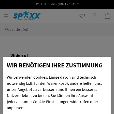
HOTLINE:
+49 (0)8071 - 104171
Zum Hauptinhalt springen
Du hast 0 Produk
Wa
Widerruf
WIR BENÖTIGEN IHRE ZUSTIMMUNG
Vorname
*
Wir verwenden Cookies. Einige davon sind technisch
notwendig (z.B. für den Warenkorb), andere helfen uns,
unser Angebot zu verbessern und Ihnen ein besseres
Nachname
*
Nutzererlebnis zu bieten. Sie können Ihre Auswahl
jederzeit unter Cookie-Einstellungen widerrufen oder
anpassen.
E-Mail-Adresse
*