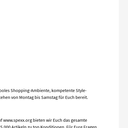
 cooles Shopping-Ambiente, kompetente Style-
stehen von Montag bis Samstag für Euch bereit.
uf www.spexx.org bieten wir Euch das gesamte
5.000 Artikeln zu top Konditionen. Für Eure Fragen