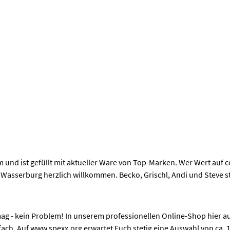
m und ist gefüllt mit aktueller Ware von Top-Marken. Wer Wert auf
in Wasserburg herzlich willkommen. Becko, Grischl, Andi und Steve 
ag - kein Problem! In unserem professionellen Online-Shop hier a
ch. Auf www.spexx.org erwartet Euch stetig eine Auswahl von ca. 1