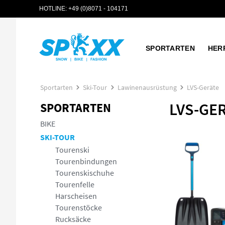
HOTLINE:
+49 (0)8071 - 104171
 Hauptinhalt springen
Zur Suche springen
Zur Hauptnavigation springen
SPORTARTEN
HER
Sportarten
Ski-Tour
Lawinenausrüstung
LVS-Geräte
LVS-GE
SPORTARTEN
BIKE
SKI-TOUR
Tourenski
Tourenbindungen
Tourenskischuhe
Tourenfelle
Harscheisen
Tourenstöcke
Rucksäcke