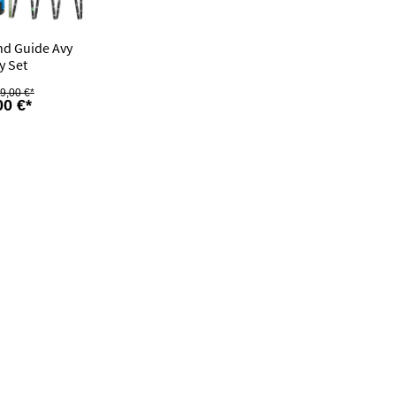
nd Guide Avy
y Set
9,00 €*
00 €*