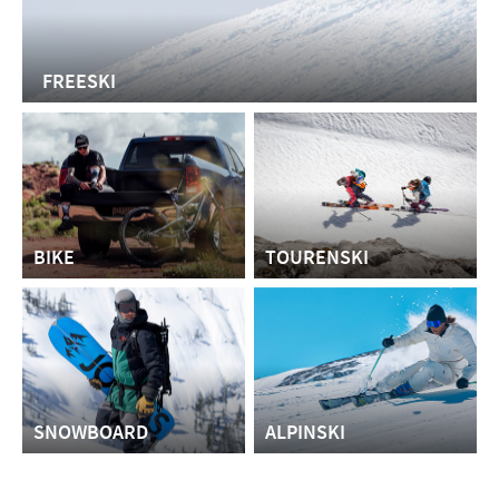
FREESKI
BIKE
TOURENSKI
SNOWBOARD
ALPINSKI