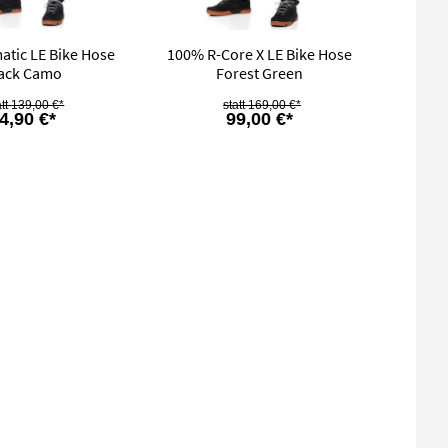
atic LE Bike Hose
100% R-Core X LE Bike Hose
ack Camo
Forest Green
139,00 €*
169,00 €*
4,90 €*
99,00 €*