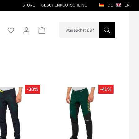
STORE
GESCHENKGUTSCHEINE
DE
EN
Warenkorb enthält 0 Positionen. Der Gesamtw
-38%
-41%