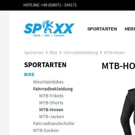
HOTLINE:
+49 (0)8071 - 104171
 Hauptinhalt springen
Zur Suche springen
Zur Hauptnavigation springen
SPORTARTEN
HER
Sportarten
Bike
Fahrradbekleidung
MTB-Hosen
MTB-H
SPORTARTEN
BIKE
Mountainbikes
Fahrradbekleidung
MTB-Trikots
MTB-Shorts
MTB-Hosen
MTB-Jacken
Fahrradhandschuhe
MTB-Socken