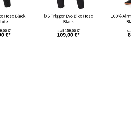
ike Hose Black
iXS Trigger Evo Bike Hose
100% Airm
hite
Black
Bl
9,00 €*
159,00 €*
00 €*
109,00 €*
8