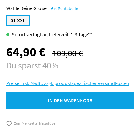
Größe [
]
Größentabelle
XL-XXL
Sofort verfügbar, Lieferzeit: 1-3 Tage**
64,90 €
Verkaufspreis:
109,00 €
Regulärer Preis:
Du sparst 40%
Preise inkl. MwSt. zzgl. produktspezifischer Versandkosten
IN DEN WARENKORB
Zum Merkzettel hinzufügen