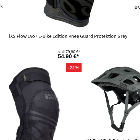
ck
iXS
iXS Flow Evo+ E-Bike Edition Knee Guard Protektion Grey
79,90 €*
54,90 €*
-31%