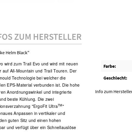
FOS ZUM HERSTELLER
ike Helm Black"
o wird zum Trail Evo und wird mit neuen
Farbe:
r auf All-Mountain und Trail Touren. Der
mould Technologie bei welcher die
Geschlecht:
den EPS-Material verbunden ist. Die hohe
Info zum Herstelle
ren Anordnungswinkel und integrierte
 und beste Kühlung. Die zwei
TM
sionsverzahnung "ErgoFit Ultra
"
enaues Anpassen in vertikaler und
 den guten Sitz und einen hohen
llbar und verfügt über ein Schnellauslöse