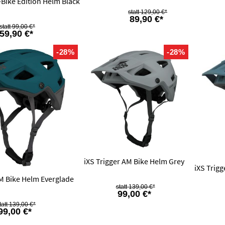
E-Bike Edition Helm Black
129,00 €*
89,90 €*
99,00 €*
59,90 €*
-28%
-28%
iXS Trigger AM Bike Helm Grey
iXS Trig
AM Bike Helm Everglade
139,00 €*
99,00 €*
139,00 €*
99,00 €*