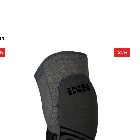
en
2%
-31%