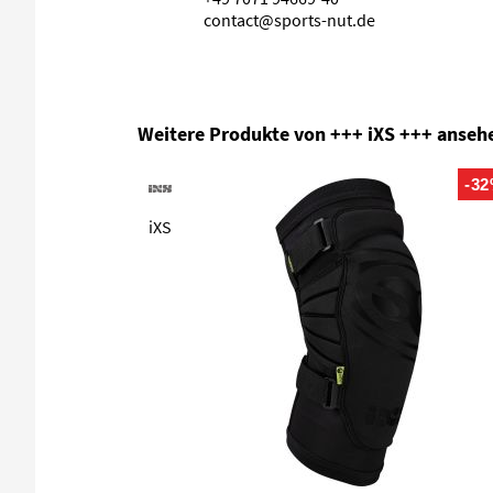
contact@sports-nut.de
Produktgalerie überspringen
Weitere Produkte von +++ iXS +++ anseh
-3
iXS