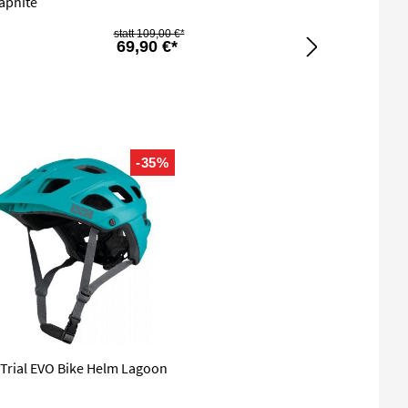
raphite
109,00 €*
69,90 €*
-35%
 Trial EVO Bike Helm Lagoon