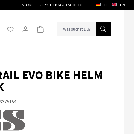
STORE
GESCHENKGUTSCHEINE
DE
EN
Warenkorb enthält 0 Positionen. Der Gesamtw
RAIL EVO BIKE HELM
K
3375154