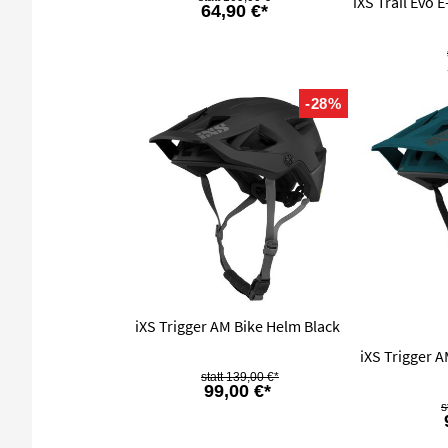
iXS Trail Evo 
64,90 €*
-28%
iXS Trigger AM Bike Helm Black
iXS Trigger 
139,00 €*
99,00 €*