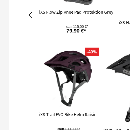
iXS Flow Zip Knee Pad Protektion Grey
iXS H
115,00 €*
79,90 €*
-40%
iXS Trail EVO Bike Helm Raisin
109,00 €*