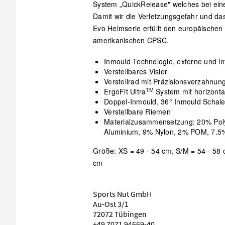
System „QuickRelease" welches bei eine
Damit wir die Verletzungsgefahr und das
Evo Helmserie erfüllt den europäische
amerikanischen CPSC.
Inmould Technologie, externe und in
Verstellbares Visier
Verstellrad mit Präzisionsverzahnun
TM
ErgoFit Ultra
System mit horizontal
Doppel-Inmould, 36° Inmould Schal
Verstellbare Riemen
Materialzusammensetzung: 20% Pol
Aluminium, 9% Nylon, 2% POM, 7.5%
Größe: XS = 49 - 54 cm, S/M = 54 - 58 
cm
Sports Nut GmbH
Au-Ost 3/1
72072 Tübingen
+49 7071 94669-40