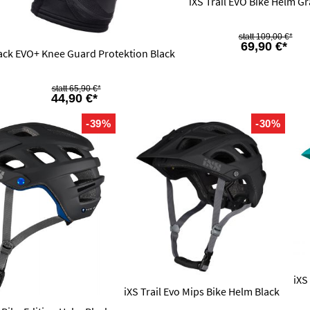
iXS Trail EVO Bike Helm G
109,00 €*
69,90 €*
ack EVO+ Knee Guard Protektion Black
65,90 €*
44,90 €*
-39%
-30%
iXS
iXS Trail Evo Mips Bike Helm Black