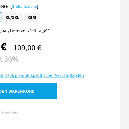
Größe [
]
Größentabelle
XL/XXL
XS/S
bar, Lieferzeit: 1-3 Tage**
 €
109,00 €
Regulärer Preis:
st 36%
St. zzgl. produktspezifischer Versandkosten
 DEN WARENKORB
l hinzufügen