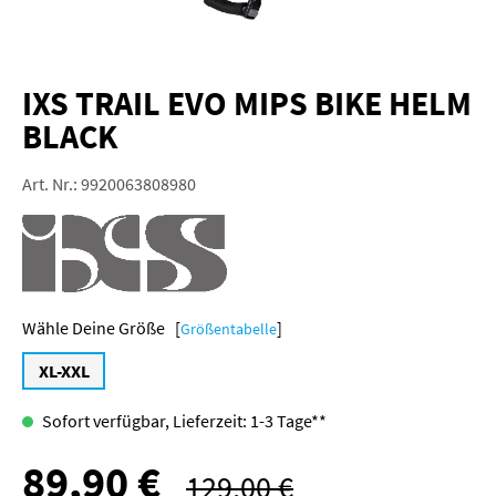
IXS TRAIL EVO MIPS BIKE HELM
BLACK
Art. Nr.:
9920063808980
Größe [
]
Größentabelle
XL-XXL
Sofort verfügbar, Lieferzeit: 1-3 Tage**
89,90 €
Verkaufspreis:
129,00 €
Regulärer Preis: