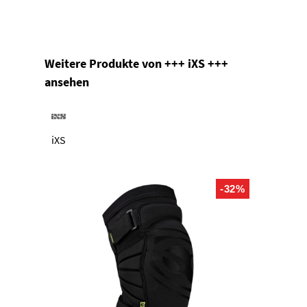
Produktgalerie überspringen
Weitere Produkte von +++ iXS +++
ansehen
iXS
-32%