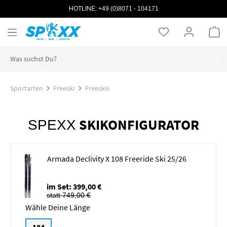
HOTLINE:
+49 (0)8071 - 104171
Zum Hauptinhalt springen
Wa
Sportarten
Freeski
Freeskis
SKIKONFIGURATOR
SPEXX
Armada Declivity X 108 Freeride Ski 25/26
im Set: 399,00 €
statt 749,00 €
Länge