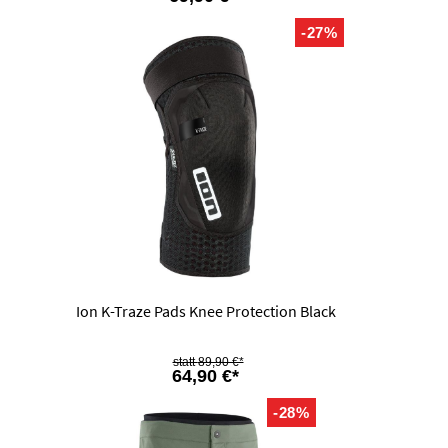
-27%
Ion K-Traze Pads Knee Protection Black
89,90 €*
64,90 €*
-28%