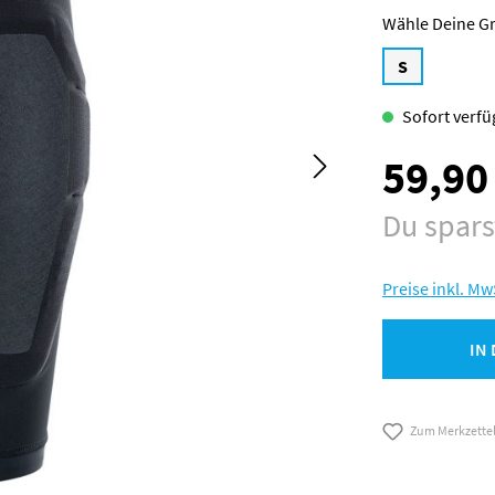
G
S
Sofort verfüg
59,90
Verkaufspreis:
Du spar
Preise inkl. Mw
IN
Zum Merkzette