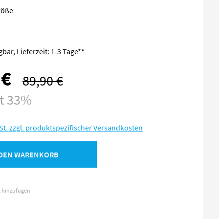
röße
bar, Lieferzeit: 1-3 Tage**
 €
89,90 €
Regulärer Preis:
st 33%
St. zzgl. produktspezifischer Versandkosten
 DEN WARENKORB
l hinzufügen