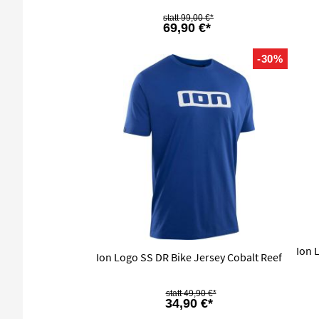
99,00 €*
69,90 €*
-30%
Ion 
Ion Logo SS DR Bike Jersey Cobalt Reef
49,90 €*
34,90 €*