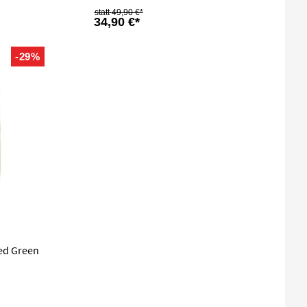
49,90 €*
34,90 €*
-29%
sed Green