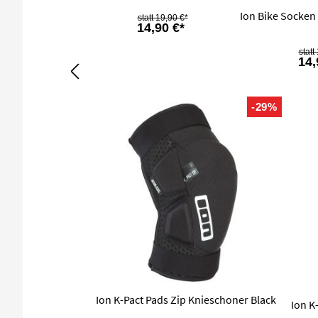
Ion Bike Socken
19,90 €*
14,90 €*
14,
-29%
Ion K-Pact Pads Zip Knieschoner Black
Ion K