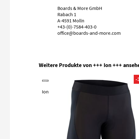
Boards & More GmbH
Rabach 1
A-4591 Molln
+43-(0)-7584-403-0
office@boards-and-more.com
Produktgalerie überspringen
Weitere Produkte von +++ Ion +++ anseh
-
Ion