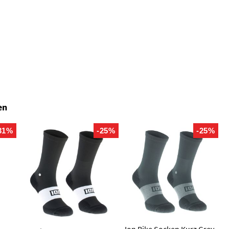
en
31%
-25%
-25%