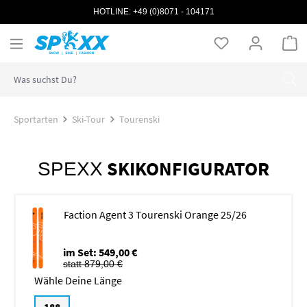
HOTLINE:
+49 (0)8071 - 104171
Zum Hauptinhalt springen
Wa
Sportarten
Ski-Tour
Tourenski
SKIKONFIGURATOR
SPEXX
Faction Agent 3 Tourenski Orange 25/26
im Set: 549,00 €
statt 879,00 €
Länge