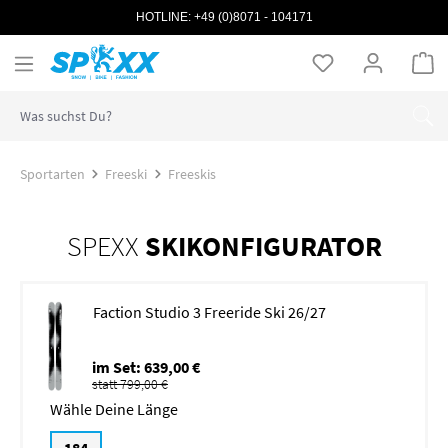
HOTLINE:
+49 (0)8071 - 104171
Zum Hauptinhalt springen
Wa
Sportarten
Freeski
Freeskis
SPEXX
SKIKONFIGURATOR
Faction Studio 3 Freeride Ski 26/27
im Set: 639,00 €
statt 799,00 €
Länge