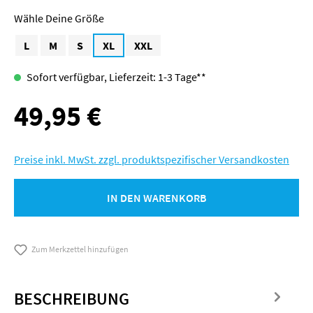
Größe
L
M
S
XL
XXL
Sofort verfügbar, Lieferzeit: 1-3 Tage**
49,95 €
Regulärer Preis:
Preise inkl. MwSt. zzgl. produktspezifischer Versandkosten
IN DEN WARENKORB
Zum Merkzettel hinzufügen
BESCHREIBUNG