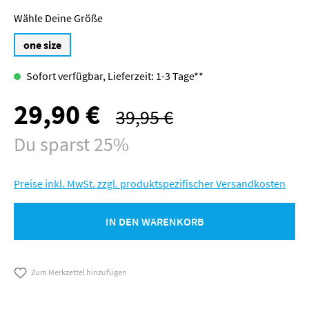
Größe
one size
Sofort verfügbar, Lieferzeit: 1-3 Tage**
29,90 €
Verkaufspreis:
39,95 €
Regulärer Preis:
Du sparst 25%
Preise inkl. MwSt. zzgl. produktspezifischer Versandkosten
IN DEN WARENKORB
Zum Merkzettel hinzufügen