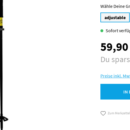
G
adjustable
Sofort verfüg
59,90
Verkaufspreis:
Du spar
Preise inkl. Mw
IN
Zum Merkzette