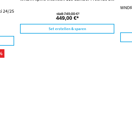
WNDR 
i 24/25
749,00 €*
449,00 €*
Set erstellen & sparen
%