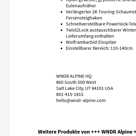
Eulenaufnäher
Verlängerter 2K Touring-Schaumsto
Fersensteighaken
Schnellverstellbare Powerlock-Te
Twist2Lock austauschbarer Winterk
Lieferumfang enthalten
Wolframkarbid-Eisspitze
Einstellbarer Bereich: 110-140cm
WNDR ALPINE HQ
860 South
500 West
Salt Lake City, UT 84101 USA
801-415-1815
hello@wndr-alpine.com
Produktgalerie überspringen
Weitere Produkte von +++ WNDR Alpine 