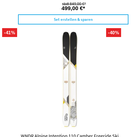
849,00 €*
499,00 €*
Set erstellen & sparen
-41%
-40%
WNDR Alpine Intention 110 Camber Freeride Ski