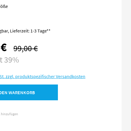
röße
bar, Lieferzeit: 1-3 Tage**
 €
99,00 €
Regulärer Preis:
st 39%
St. zzgl. produktspezifischer Versandkosten
 DEN WARENKORB
l hinzufügen