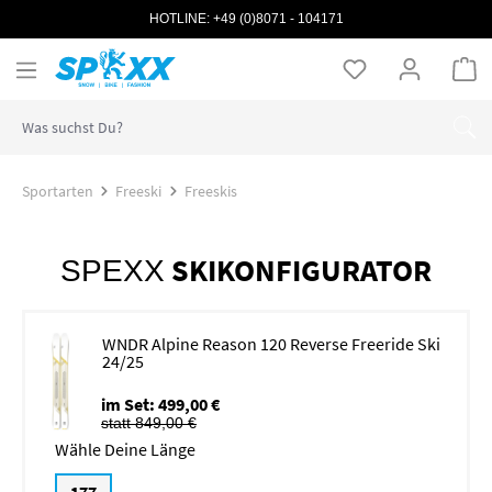
HOTLINE:
+49 (0)8071 - 104171
Zum Hauptinhalt springen
Wa
Sportarten
Freeski
Freeskis
SKIKONFIGURATOR
SPEXX
WNDR Alpine Reason 120 Reverse Freeride Ski
24/25
im Set: 499,00 €
statt 849,00 €
Länge