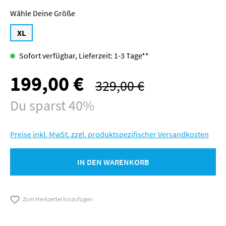
Größe
XL
Sofort verfügbar, Lieferzeit: 1-3 Tage**
199,00 €
Verkaufspreis:
329,00 €
Regulärer Preis:
Du sparst 40%
Preise inkl. MwSt. zzgl. produktspezifischer Versandkosten
IN DEN WARENKORB
Zum Merkzettel hinzufügen