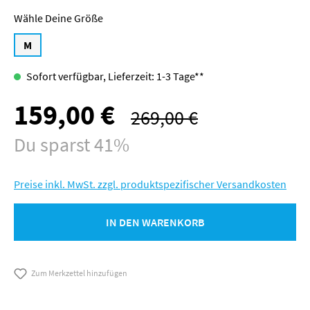
Größe
M
Sofort verfügbar, Lieferzeit: 1-3 Tage**
159,00 €
Verkaufspreis:
269,00 €
Regulärer Preis:
Du sparst 41%
Preise inkl. MwSt. zzgl. produktspezifischer Versandkosten
IN DEN WARENKORB
Zum Merkzettel hinzufügen