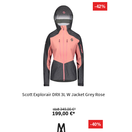
-42%
Scott Explorair DRX 3L W Jacket Grey Rose
349,00 €*
199,00 €*
-40%