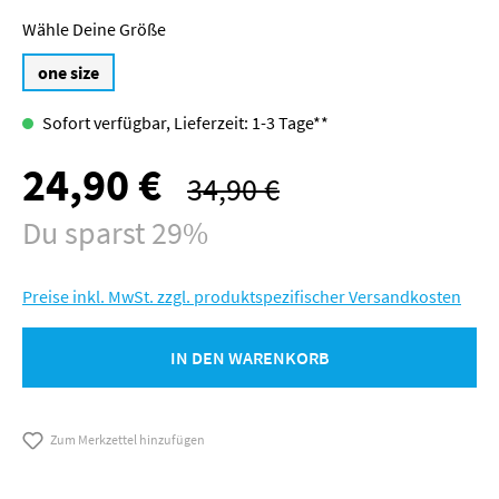
Größe
one size
Sofort verfügbar, Lieferzeit: 1-3 Tage**
24,90 €
Verkaufspreis:
34,90 €
Regulärer Preis:
Du sparst 29%
Preise inkl. MwSt. zzgl. produktspezifischer Versandkosten
IN DEN WARENKORB
Zum Merkzettel hinzufügen