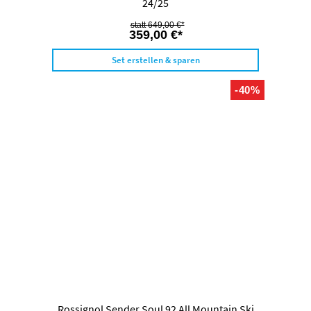
24/25
649,00 €*
359,00 €*
Set erstellen & sparen
-40%
Rossignol Sender Soul 92 All Mountain Ski