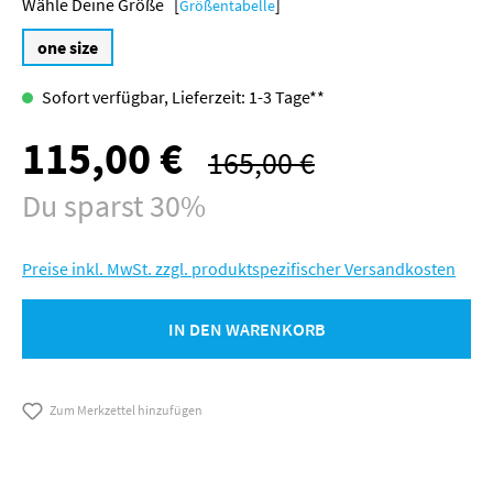
Größe [
]
Größentabelle
one size
Sofort verfügbar, Lieferzeit: 1-3 Tage**
115,00 €
Verkaufspreis:
165,00 €
Regulärer Preis:
Du sparst 30%
Preise inkl. MwSt. zzgl. produktspezifischer Versandkosten
IN DEN WARENKORB
Zum Merkzettel hinzufügen