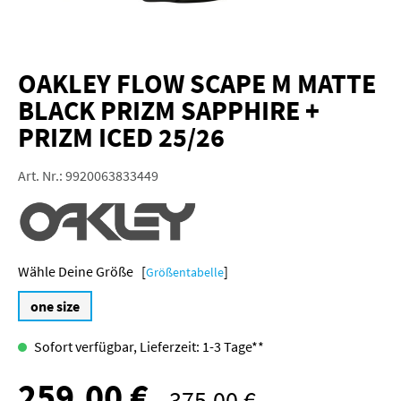
OAKLEY FLOW SCAPE M MATTE
BLACK PRIZM SAPPHIRE +
PRIZM ICED 25/26
Art. Nr.:
9920063833449
Größe [
]
Größentabelle
one size
Sofort verfügbar, Lieferzeit: 1-3 Tage**
259,00 €
Verkaufspreis:
375,00 €
Regulärer Preis: