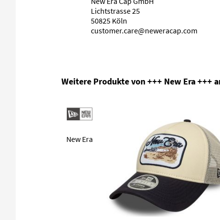
New Era Cap GmbH
Lichtstrasse 25
50825 Köln
customer.care@neweracap.com
Produktgalerie überspringen
Weitere Produkte von +++ New Era +++ 
New Era