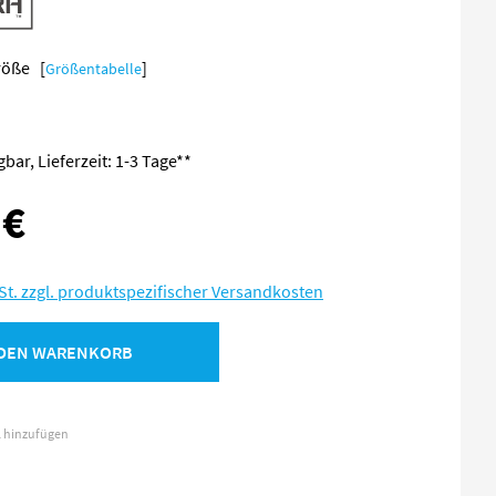
Größe [
]
Größentabelle
bar, Lieferzeit: 1-3 Tage**
 €
:
St. zzgl. produktspezifischer Versandkosten
 DEN WARENKORB
l hinzufügen