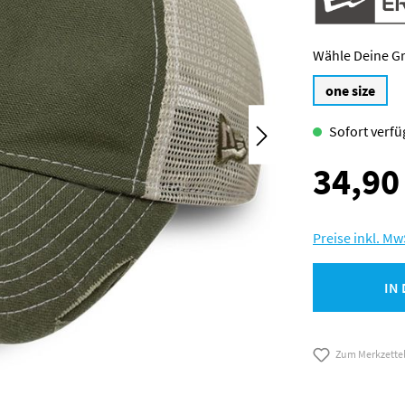
one size
Sofort verfüg
34,90
Regulärer Preis
Preise inkl. Mw
IN
Zum Merkzette