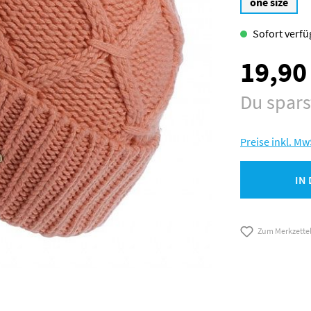
one size
Sofort verfüg
19,90
Verkaufspreis:
Du spar
Preise inkl. Mw
IN
Zum Merkzette