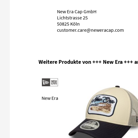
New Era Cap GmbH
Lichtstrasse 25
50825 Köln
customer.care@neweracap.com
Produktgalerie überspringen
Weitere Produkte von +++ New Era +++ 
New Era