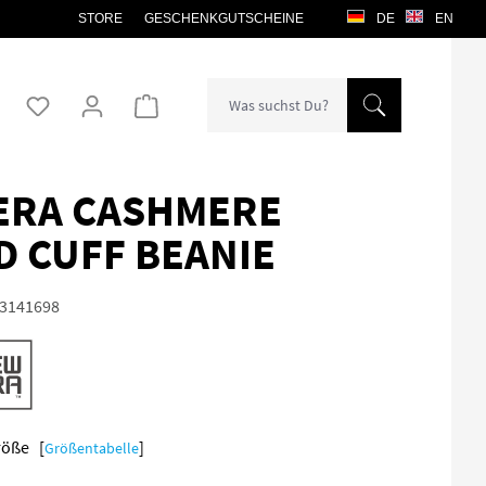
STORE
GESCHENKGUTSCHEINE
DE
EN
Warenkorb enthält 0 Positionen. Der Gesamtw
ERA CASHMERE
D CUFF BEANIE
3141698
Größe [
]
Größentabelle