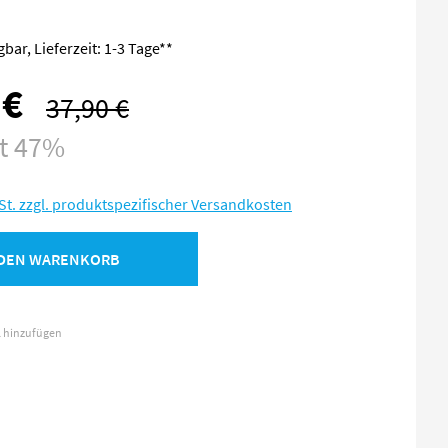
bar, Lieferzeit: 1-3 Tage**
 €
37,90 €
Regulärer Preis:
st 47%
St. zzgl. produktspezifischer Versandkosten
 DEN WARENKORB
l hinzufügen