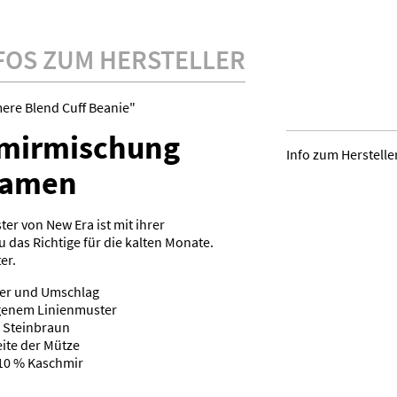
FOS ZUM HERSTELLER
re Blend Cuff Beanie"
hmirmischung
Info zum Herstelle
 Damen
r von New Era ist mit ihrer
as Richtige für die kalten Monate.
er.
ter und Umschlag
genem Linienmuster
 Steinbraun
ite der Mütze
 10 % Kaschmir