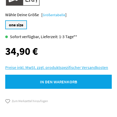
Größe [
]
Größentabelle
one size
Sofort verfügbar, Lieferzeit: 1-3 Tage**
34,90 €
Regulärer Preis:
Preise inkl. MwSt. zzgl. produktspezifischer Versandkosten
IN DEN WARENKORB
Zum Merkzettel hinzufügen