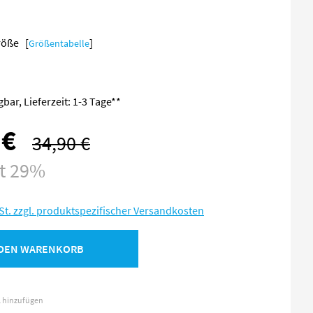
Größe [
]
Größentabelle
bar, Lieferzeit: 1-3 Tage**
 €
34,90 €
Regulärer Preis:
st 29%
St. zzgl. produktspezifischer Versandkosten
 DEN WARENKORB
l hinzufügen