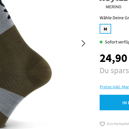
M
Sofort verfüg
24,90
Verkaufspreis:
Du spar
Preise inkl. Mw
IN
Zum Merkzette