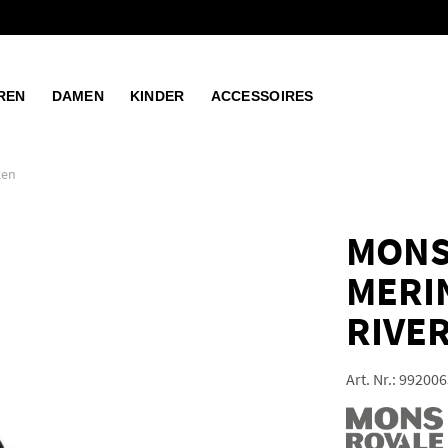
REN
DAMEN
KINDER
ACCESSOIRES
ken
MONS
MERI
RIVE
Art. Nr.:
992006