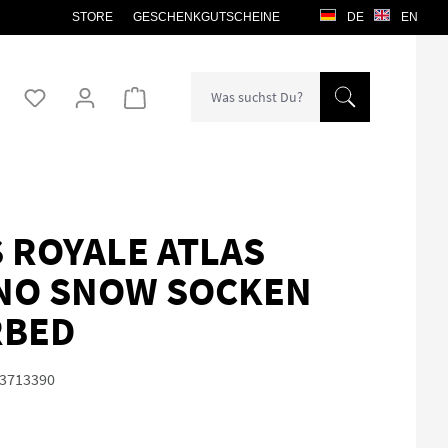
STORE
GESCHENKGUTSCHEINE
DE
EN
Warenkorb enthält 0 Positionen. Der Gesamtw
 ROYALE ATLAS
NO SNOW SOCKEN
RBED
3713390