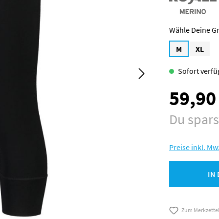
M
XL
Sofort verfüg
59,90
Verkaufspreis:
Du spar
Preise inkl. Mw
IN
Zum Merkzette