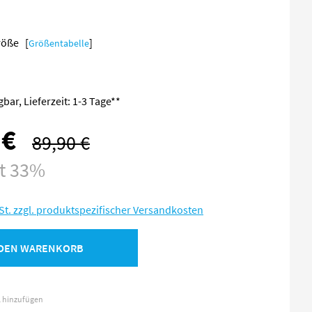
Größe [
]
Größentabelle
bar, Lieferzeit: 1-3 Tage**
 €
89,90 €
Regulärer Preis:
st 33%
St. zzgl. produktspezifischer Versandkosten
 DEN WARENKORB
l hinzufügen