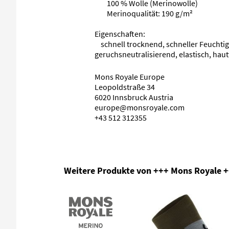
100 % Wolle (Merinowolle)
Merinoqualität: 190 g/m²
Eigenschaften:
schnell trocknend, schneller Feuchtig
geruchsneutralisierend, elastisch, hau
Mons Royale Europe
Leopoldstraße 34
6020 Innsbruck Austria
europe@monsroyale.com
+43 512 312355
Produktgalerie überspringen
Weitere Produkte von +++ Mons Royale 