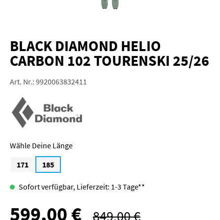
BLACK DIAMOND HELIO
CARBON 102 TOURENSKI 25/26
Art. Nr.:
9920063832411
Länge
171
185
Sofort verfügbar, Lieferzeit: 1-3 Tage**
599,00 €
Verkaufspreis:
849,00 €
Regulärer Preis: