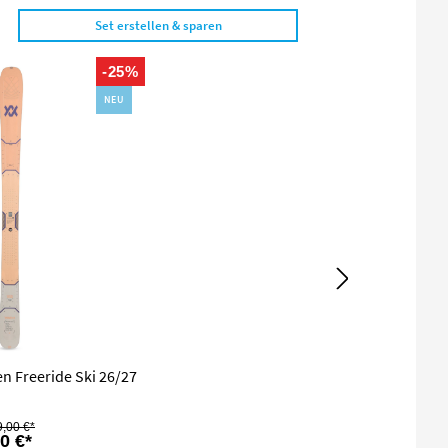
Set erstellen & sparen
-25%
NEU
n Freeride Ski 26/27
,00 €*
0 €*