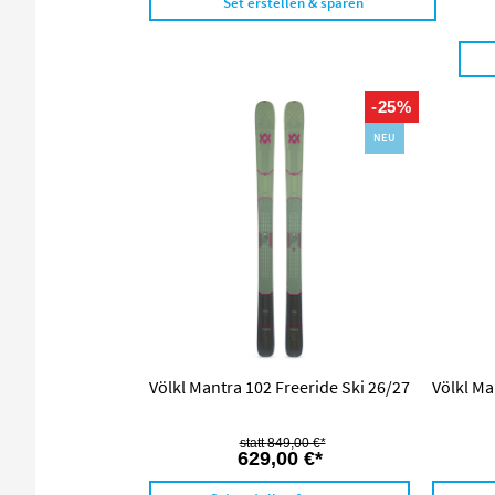
Set erstellen & sparen
-25%
NEU
Völkl Mantra 102 Freeride Ski 26/27
Völkl Ma
849,00 €*
629,00 €*