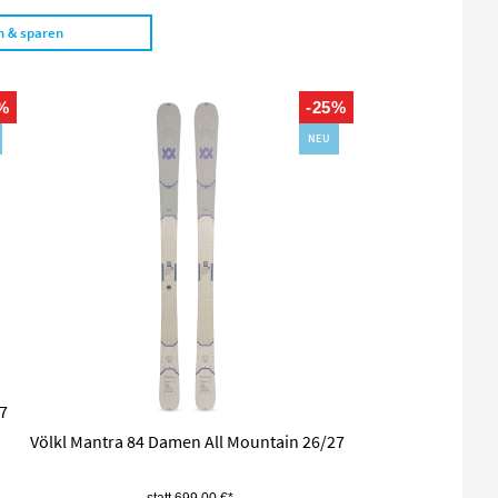
n & sparen
%
-25%
NEU
27
Völkl Mantra 84 Damen All Mountain 26/27