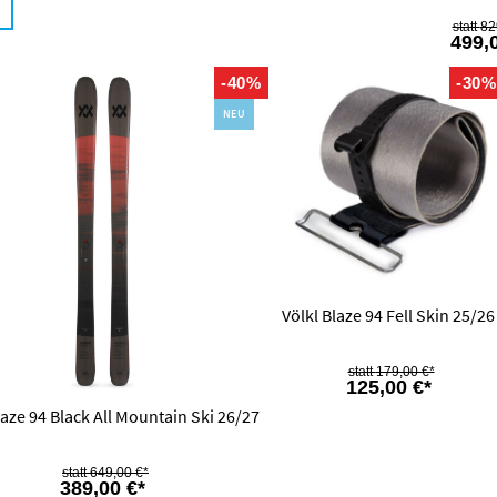
82
499,
-40%
-30
NEU
Völkl Blaze 94 Fell Skin 25/26
179,00 €*
125,00 €*
laze 94 Black All Mountain Ski 26/27
649,00 €*
389,00 €*