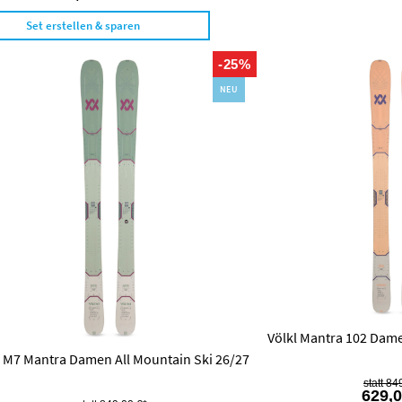
Set erstellen & sparen
-25%
NEU
Völkl Mantra 102 Dame
l M7 Mantra Damen All Mountain Ski 26/27
849
629,0