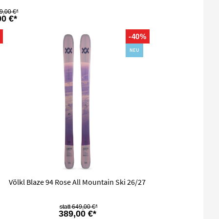
9,00 €*
00 €*
%
-40%
NEU
Völkl Blaze 94 Rose All Mountain Ski 26/27
649,00 €*
389,00 €*