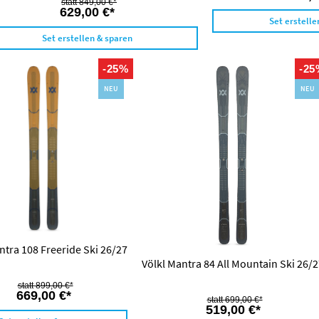
849,00 €*
629,00 €*
Set erstelle
Set erstellen & sparen
-25%
-25
NEU
NEU
ntra 108 Freeride Ski 26/27
Völkl Mantra 84 All Mountain Ski 26/
899,00 €*
669,00 €*
699,00 €*
519,00 €*