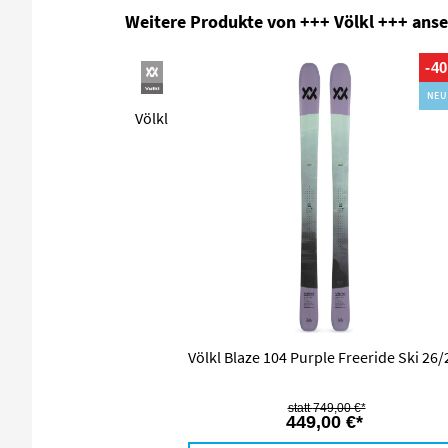
Produktgalerie überspringen
Weitere Produkte von +++ Völkl +++ ans
-4
NEU
Völkl
Völkl Blaze 104 Purple Freeride Ski 26/
749,00 €*
449,00 €*