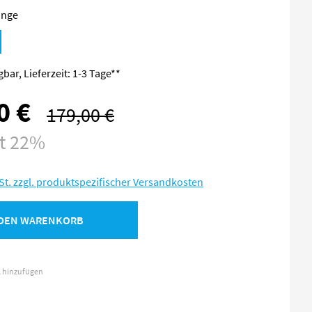
änge
bar, Lieferzeit: 1-3 Tage**
0 €
179,00 €
Regulärer Preis:
st 22%
St. zzgl. produktspezifischer Versandkosten
 DEN WARENKORB
l hinzufügen