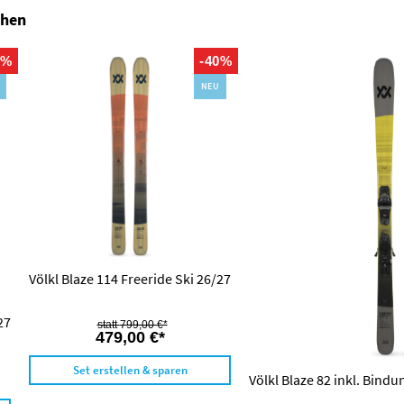
ehen
0%
-40%
NEU
Völkl Blaze 114 Freeride Ski 26/27
27
799,00 €*
479,00 €*
Set erstellen & sparen
Völkl Blaze 82 inkl. Bindu