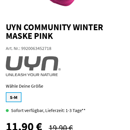
UYN COMMUNITY WINTER
MASKE PINK
Art. Nr.:
9920063452718
Größe
S-M
Sofort verfügbar, Lieferzeit: 1-3 Tage**
11,90 €
Verkaufspreis:
19,90 €
Regulärer Preis: