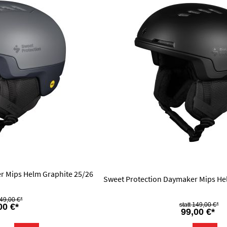
r Mips Helm Graphite 25/26
Sweet Protection Daymaker Mips Hel
49,00 €*
149,00 €*
00 €*
99,00 €*