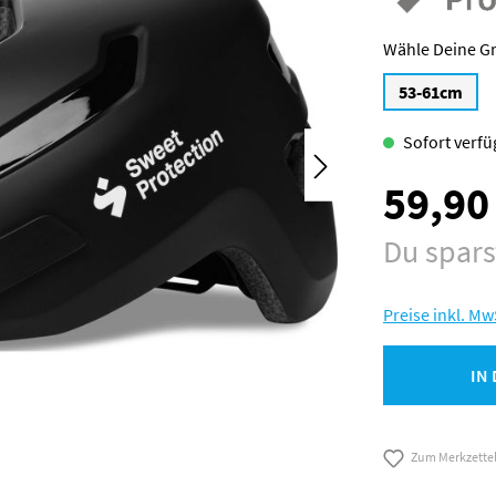
G
53-61cm
Sofort verfüg
59,90
Verkaufspreis:
Du spar
Preise inkl. Mw
IN
Zum Merkzette