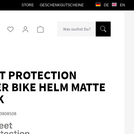
STORE
GESCHENKGUTSCHEINE
DE
EN
Warenkorb enthält 0 Positionen. Der Gesamtw
T PROTECTION
ER BIKE HELM MATTE
K
3808508