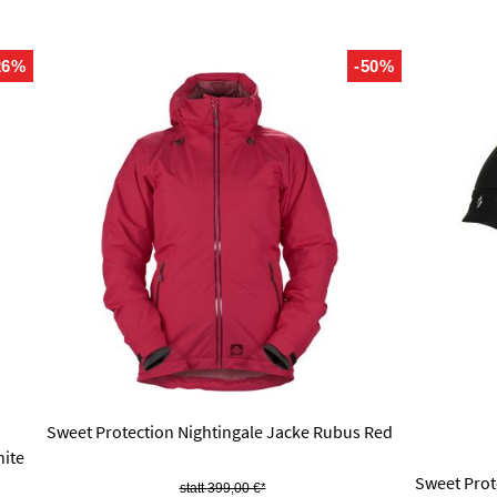
26%
-50%
Sweet Protection Nightingale Jacke Rubus Red
hite
Sweet Prot
399,00 €*