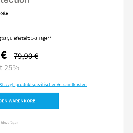
röße
bar, Lieferzeit: 1-3 Tage**
 €
79,90 €
Regulärer Preis:
st 25%
St. zzgl. produktspezifischer Versandkosten
 DEN WARENKORB
l hinzufügen