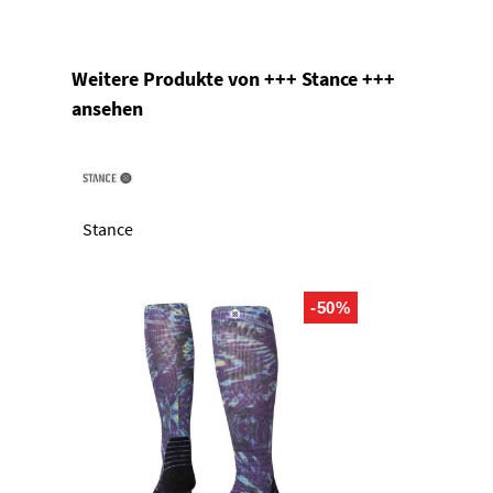
Produktgalerie überspringen
Weitere Produkte von +++ Stance +++
ansehen
Stance
-50%