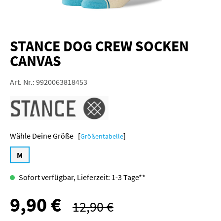
STANCE DOG CREW SOCKEN
CANVAS
Art. Nr.:
9920063818453
Größe [
]
Größentabelle
M
Sofort verfügbar, Lieferzeit: 1-3 Tage**
9,90 €
Verkaufspreis:
12,90 €
Regulärer Preis: