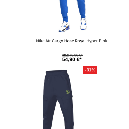
Nike Air Cargo Hose Royal Hyper Pink
79,90 €*
54,90 €*
-31%