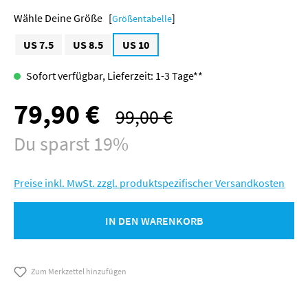
Größe [
]
Größentabelle
US 7.5
US 8.5
US 10
Sofort verfügbar, Lieferzeit: 1-3 Tage**
79,90 €
Verkaufspreis:
99,00 €
Regulärer Preis:
Du sparst 19%
Preise inkl. MwSt. zzgl. produktspezifischer Versandkosten
IN DEN WARENKORB
Zum Merkzettel hinzufügen