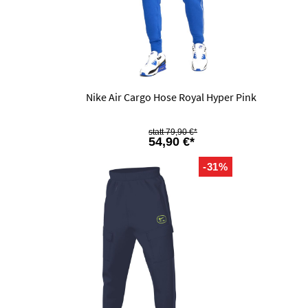
Nike Air Cargo Hose Royal Hyper Pink
79,90 €*
54,90 €*
-31%