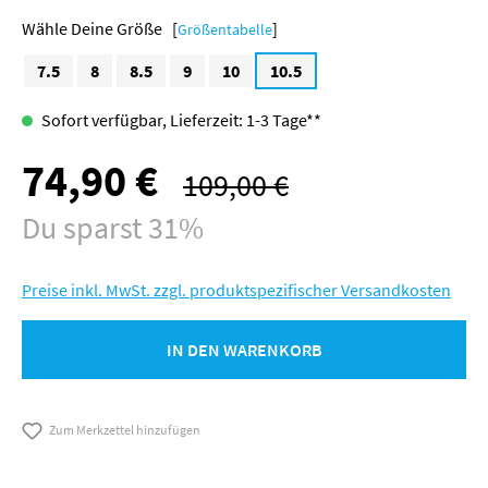
Größe [
]
Größentabelle
7.5
8
8.5
9
10
10.5
Sofort verfügbar, Lieferzeit: 1-3 Tage**
74,90 €
Verkaufspreis:
109,00 €
Regulärer Preis:
Du sparst 31%
Preise inkl. MwSt. zzgl. produktspezifischer Versandkosten
IN DEN WARENKORB
Zum Merkzettel hinzufügen