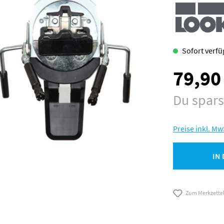
Sofort verfüg
79,90
Verkaufspreis:
Du spar
Preise inkl. Mw
IN
Zum Merkzette