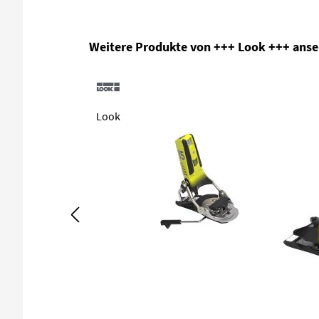
Produktgalerie überspringen
Weitere Produkte von +++ Look +++ ans
Look