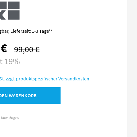
bar, Lieferzeit: 1-3 Tage**
 €
99,00 €
Regulärer Preis:
st 19%
St. zzgl. produktspezifischer Versandkosten
 DEN WARENKORB
l hinzufügen