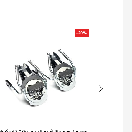
-20%
k Pivot 2.0 Grundpaltte mit Stopper Bremse