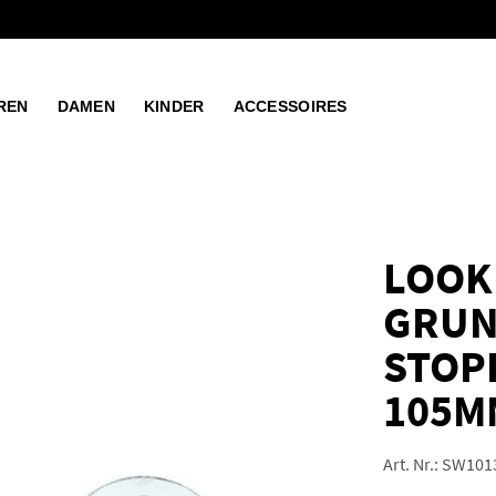
REN
DAMEN
KINDER
ACCESSOIRES
LOOK
GRUN
STOP
105M
Art. Nr.:
SW101