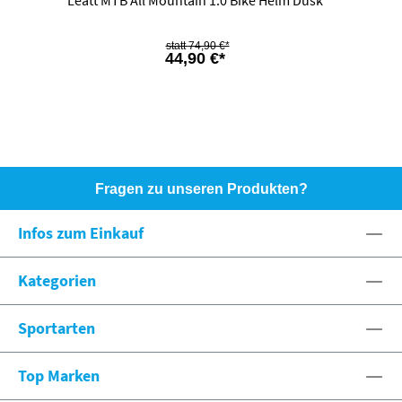
Leatt MTB All Mountain 1.0 Bike Helm Dusk
74,90 €*
44,90 €*
Fragen zu unseren Produkten?
HOTLINE: +49 (0)8071 - 104171
Infos zum Einkauf
eshop@spexx.org
Kategorien
Sportarten
Top Marken