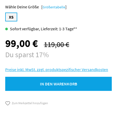
Größe [
]
Größentabelle
XS
Sofort verfügbar, Lieferzeit: 1-3 Tage**
99,00 €
Verkaufspreis:
119,00 €
Regulärer Preis:
Du sparst 17%
Preise inkl. MwSt. zzgl. produktspezifischer Versandkosten
IN DEN WARENKORB
Zum Merkzettel hinzufügen