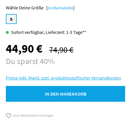
Größe [
]
Größentabelle
S
Sofort verfügbar, Lieferzeit: 1-3 Tage**
44,90 €
Verkaufspreis:
74,90 €
Regulärer Preis:
Du sparst 40%
Preise inkl. MwSt. zzgl. produktspezifischer Versandkosten
IN DEN WARENKORB
Zum Merkzettel hinzufügen