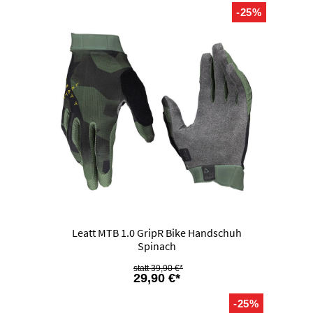
-25%
Leatt MTB 1.0 GripR Bike Handschuh
Spinach
39,90 €*
29,90 €*
-25%