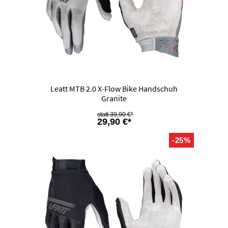
Leatt MTB 2.0 X-Flow Bike Handschuh
Granite
39,90 €*
29,90 €*
-25%