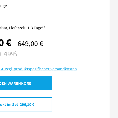
änge
bar, Lieferzeit: 1-3 Tage**
0 €
649,00 €
Regulärer Preis:
st 49%
St. zzgl. produktspezifischer Versandkosten
 DEN WARENKORB
ukt im Set 296,10 €