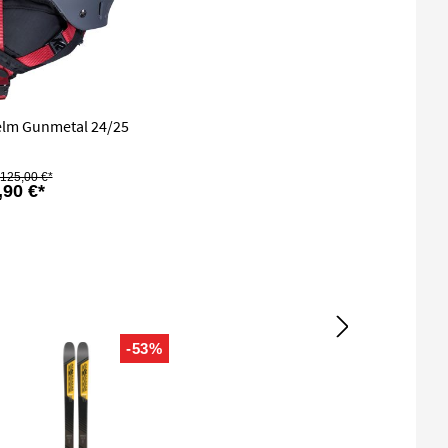
elm Gunmetal 24/25
125,00 €*
,90 €*
-53%