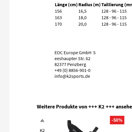
Länge (cm)
Radius (m)
Taillierung (m
156
16,5
128 - 96 - 115
163
18,0
128 - 96 - 115
170
20,0
128 - 96 - 115
EOC Europe GmbH S
eeshaupter Str. 62
82377 Penzberg
+49 (0) 8856-901-0
info@k2sports.de
Produktgalerie überspringen
Weitere Produkte von +++ K2 +++ anseh
-50%
K2