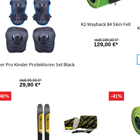
K2 Wayback 84 Skin Fell
K
189,00 €*
129,00 €*
er Pro Kinder Protektoren Set Black
39,90 €*
29,90 €*
-40%
-41%