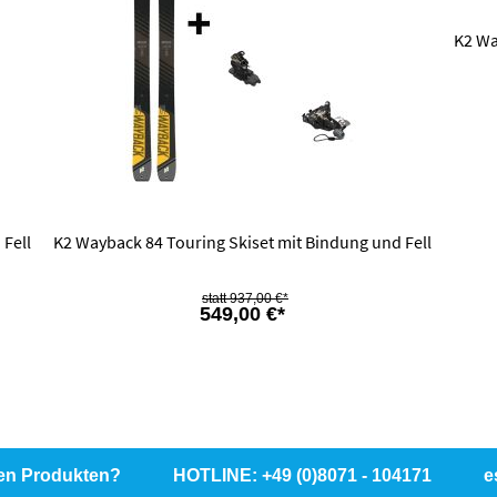
K2 Wa
 Fell
K2 Wayback 84 Touring Skiset mit Bindung und Fell
937,00 €*
549,00 €*
en Produkten?
HOTLINE: +49 (0)8071 - 104171
e