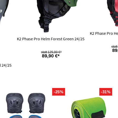
K2 Phase Pro H
K2 Phase Pro Helm Forest Green 24/25
89
125,00 €*
89,90 €*
l 24/25
-25%
-31%