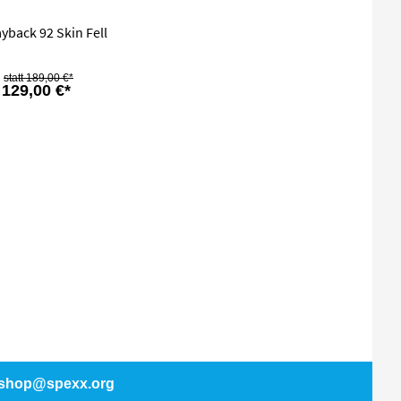
yback 92 Skin Fell
189,00 €*
129,00 €*
shop@spexx.org