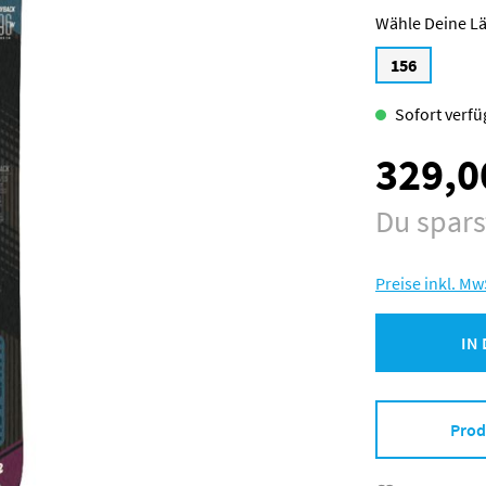
L
156
Sofort verfüg
329,0
Verkaufspreis:
Du spar
Preise inkl. Mw
IN
Prod