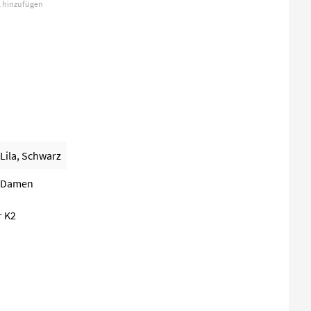
l hinzufügen
Lila, Schwarz
Damen
r K2