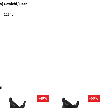
m)
Gewicht/ Paar
-
1254g
-
en
-49%
-50%