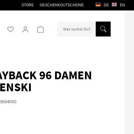
STORE
GESCHENKGUTSCHEINE
DE
EN
Warenkorb enthält 0 Positionen. Der Gesamtw
AYBACK 96 DAMEN
ENSKI
3664050