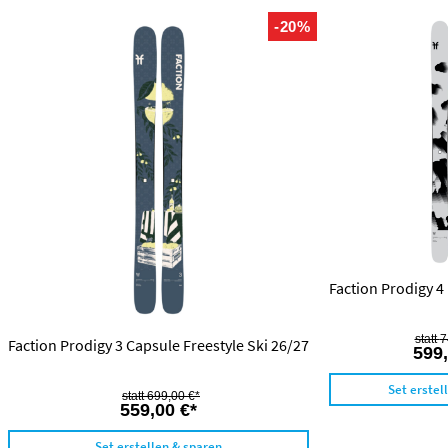
-20%
Faction Prodigy 4 
7
Faction Prodigy 3 Capsule Freestyle Ski 26/27
599,
Set erstel
699,00 €*
559,00 €*
Set erstellen & sparen