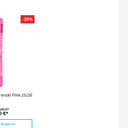
-33%
renski Pink 25/26
,00 €*
0 €*
n & sparen