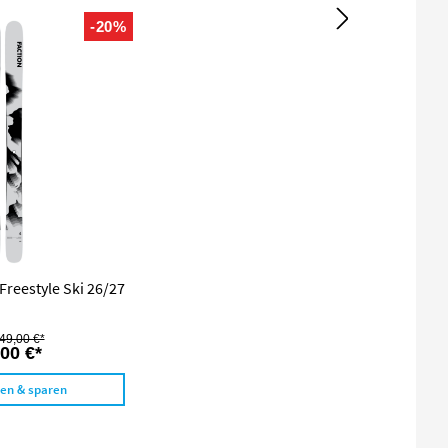
-20%
Freestyle Ski 26/27
49,00 €*
00 €*
len & sparen