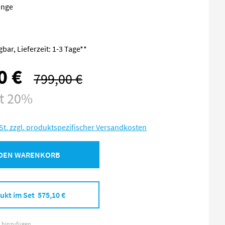
änge
bar, Lieferzeit: 1-3 Tage**
0 €
799,00 €
Regulärer Preis:
st 20%
St. zzgl. produktspezifischer Versandkosten
 DEN WARENKORB
ukt im Set 575,10 €
l hinzufügen