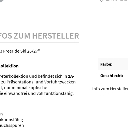
FOS ZUM HERSTELLER
3 Freeride Ski 26/27"
Farbe:
kollektion
Geschlecht:
reterkollektion und befindet sich in
1A-
ch zu Präsentations- und Vorführzwecken
, nur minimale optische
Info zum Herstelle
e einwandfrei und voll funktionsfähig.
on
nktionsfähig
rauchsspuren