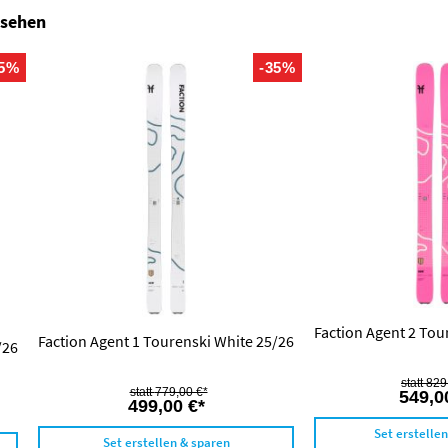
nsehen
35%
-35%
Faction Agent 2 Tou
Faction Agent 1 Tourenski White 25/26
/26
829
779,00 €*
549,0
499,00 €*
Set erstelle
Set erstellen & sparen