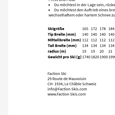
Du möchtest in der Lage sein, rück
Du möchtest den Auftrieb eines brei
wechselhaftem oder hartem Schnee zu
Skigröße
165
172
178
184
Tip Breite (mm)
140
140
140
140
Mittellbreite (mm)
112
112
112
112
Tail Breite (mm)
134
134
134
134
radius (m)
19
19
20
21
Gewicht pro Ski (g)
1740
1820
1900
199
Faction Ski
29 Route de Mauvoisin
CH- 1934, Le Châble Schweiz
info@Faction Skis.com
www.Faction Skis.com