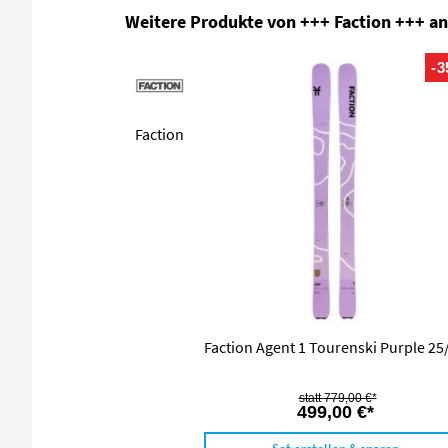
Produktgalerie überspringen
Weitere Produkte von +++ Faction +++ a
-
Faction
Faction Agent 1 Tourenski Purple 25
779,00 €*
499,00 €*