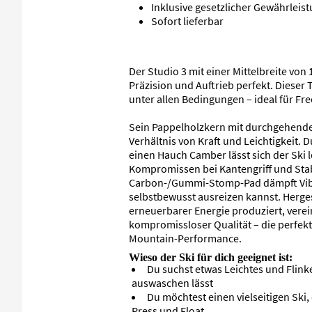
Inklusive gesetzlicher Gewährleis
Sofort lieferbar
Der Studio 3 mit einer Mittelbreite vo
Präzision und Auftrieb perfekt. Dieser T
unter allen Bedingungen – ideal für Fre
Sein Pappelholzkern mit durchgehenden
Verhältnis von Kraft und Leichtigkeit.
einen Hauch Camber lässt sich der Ski l
Kompromissen bei Kantengriff und Stabi
Carbon-/Gummi-Stomp-Pad dämpft Vibr
selbstbewusst ausreizen kannst. Hergest
erneuerbarer Energie produziert, verein
kompromissloser Qualität – die perfekt
Mountain-Performance.
Wieso der Ski für dich geeignet ist:
Du suchst etwas Leichtes und Flinke
auswaschen lässt
Du möchtest einen vielseitigen Ski,
Press und Float