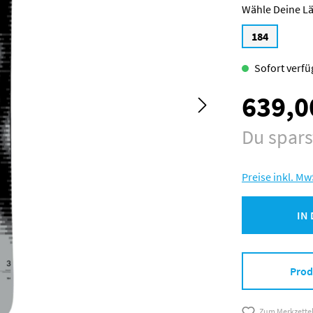
L
184
Sofort verfüg
639,0
Verkaufspreis:
Du spar
Preise inkl. Mw
IN
Prod
Zum Merkzette