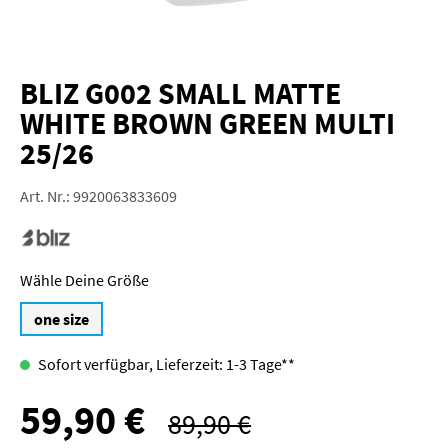
BLIZ G002 SMALL MATTE
WHITE BROWN GREEN MULTI
25/26
Art. Nr.:
9920063833609
Größe
one size
Sofort verfügbar, Lieferzeit: 1-3 Tage**
59,90 €
Verkaufspreis:
89,90 €
Regulärer Preis: