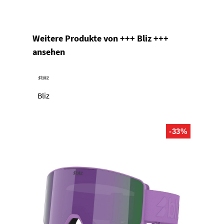
Produktgalerie überspringen
Weitere Produkte von +++ Bliz +++
ansehen
Bliz
-33%