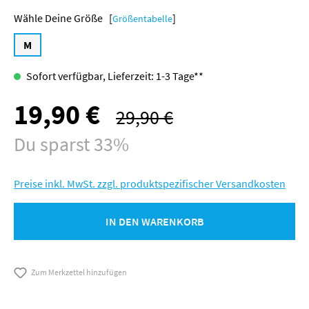
Größe [
]
Größentabelle
M
Sofort verfügbar, Lieferzeit: 1-3 Tage**
19,90 €
Verkaufspreis:
29,90 €
Regulärer Preis:
Du sparst 33%
Preise inkl. MwSt. zzgl. produktspezifischer Versandkosten
IN DEN WARENKORB
Zum Merkzettel hinzufügen